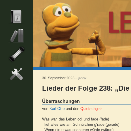
30. September 2023 –
jannik
Lieder der Folge 238: „Di
Überraschungen
von
Karl-Otto
und den
Quietschgirls
Was wär‘ das Leben öd‘ und fade (fade)
lief alles wie am Schnürchen g’rade (gerade)
Wenn nie etwas passieren würde (würde)