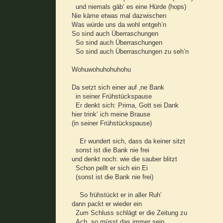
und niemals gäb‘ es eine Hürde (hops)
Nie käme etwas mal dazwischen
Was würde uns da wohl entgeh’n
So sind auch Überraschungen
So sind auch Überraschungen
So sind auch Überraschungen zu seh’n
Wohuwohuhohuhohu
Da setzt sich einer auf ‚ne Bank
in seiner Frühstückspause
Er denkt sich: Prima, Gott sei Dank
hier trink‘ ich meine Brause
(in seiner Frühstückspause)
Er wundert sich, dass da keiner sitzt
sonst ist die Bank nie frei
und denkt noch: wie die sauber blitzt
Schon pellt er sich ein Ei
(sonst ist die Bank nie frei)
So frühstückt er in aller Ruh’
dann packt er wieder ein
Zum Schluss schlägt er die Zeitung zu
Ach, so müsst das immer sein