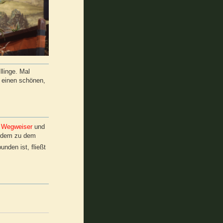
llinge. Mal
e einen schönen,
t
Wegweiser
und
erdem zu dem
nden ist, fließt