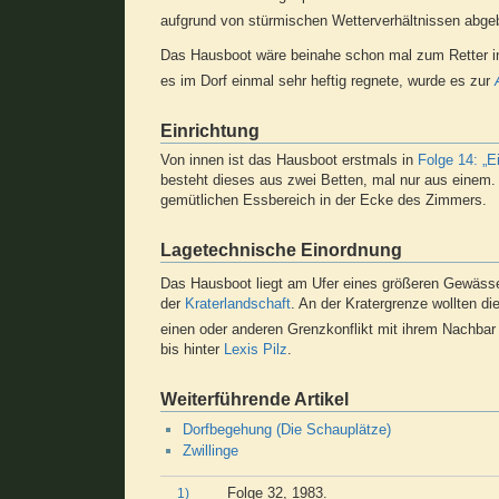
aufgrund von stürmischen Wetterverhältnissen abge
Das Hausboot wäre beinahe schon mal zum Retter in
es im Dorf einmal sehr heftig regnete, wurde es zur
Einrichtung
Von innen ist das Hausboot erstmals in
Folge 14: „E
besteht dieses aus zwei Betten, mal nur aus einem. 
gemütlichen Essbereich in der Ecke des Zimmers.
Lagetechnische Einordnung
Das Hausboot liegt am Ufer eines größeren Gewässe
der
Kraterlandschaft
. An der Kratergrenze wollten 
einen oder anderen Grenzkonflikt mit ihrem Nachba
bis hinter
Lexis Pilz
.
Weiterführende Artikel
Dorfbegehung (Die Schauplätze)
Zwillinge
Folge 32, 1983.
1)