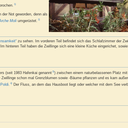
1)
brochen.
 der Not geworden, denn als
2)
Arche Moli
umgerüstet.
insamkeit“
zu sehen. Im vorderen Teil befindet sich das Schlafzimmer der Zwi
Im hinteren Teil haben die Zwillinge sich eine kleine Küche eingerichet, sowi
3)
rs (seit 1983 Hafenkai genannt
) zwischen einem naturbelassenen Platz mi
die Zwillinge schon mal Grenzblumen sowie -Bäume pflanzen und es kam auß
4)
r
Poldi
.
Der Fluss, an dem das Hausboot liegt oder welcher mit dem See verbu