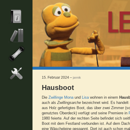
15. Februar 2024 –
jannik
Hausboot
Die
Zwillinge
Mona
und
Lisa
wohnen in einem
Hausb
auch als
Zwillingsarche
bezeichnet wird. Es handelt 
aus Holz gefertigtes Boot, das über zwei Zimmer (so
genutztes Oberdeck) verfügt und seine Premiere in
1980 feierte. Auf der rechten Seite befindet sich sei
Boot mit dem Festland verbunden ist. Auf dem Dach
eine Wäscheleine gespannt. Dort ist auch schon mal 